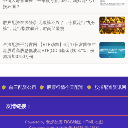
中荷人寿董事长，一季度亏损1.5亿，新帅能否力
挽狂澜？
散户配资在线登录 无痕裤不兴了，今夏流行“九分
裤”，流行指数飙升，时尚又显瘦
合法配资平台官网 【ETF动向】6月17日富国恒生
港股通高股息低波动ETF(QDII)基金跌0.37%，份
额增加3750万份
前三配资公司
股票行情今天配资
股指配资资讯网
友情链接：
老虎配资
RSS地图
HTML地图
Powered by
Copyright
© 2013-2026 华林优配 版权所有