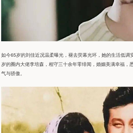
如今65岁的刘佳近况温柔曝光，褪去荧幕光环，她的生活低调
岁的圈内大佬李培森，相守三十余年零绯闻，婚姻美满幸福，
气与骄傲。