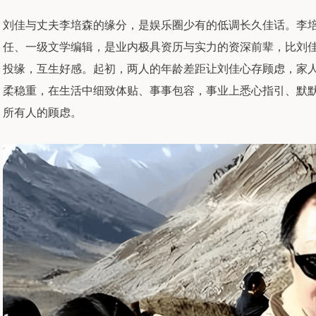
刘佳与丈夫李培森的缘分，是娱乐圈少有的低调长久佳话。李
任、一级文学编辑，是业内极具资历与实力的资深前辈，比刘佳
投缘，互生好感。起初，两人的年龄差距让刘佳心存顾虑，家
柔稳重，在生活中细致体贴、事事包容，事业上悉心指引、默
所有人的顾虑。